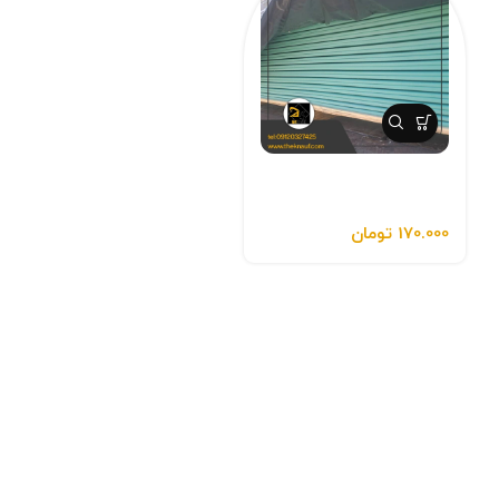
پانل گچی ضد رطوبت والیز
پلاس
170.000
تومان