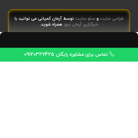
طراحی سایت
و
سئو سایت
توسط آرمان کمپانی می توانید با
خبرگزاری آرمان نیوز
همراه شوید.
تماس برای مشاوره رایگان 09120327425
⚠️ اطلاعیه ⚠️
همه سایت‌های رسمی شرکت «آرت» فقط وب‌
سایت‌های زیر هستند
.هر سایت دیگری با نام یا نشان شرکت آرت
جعلی است و هیچ ارتباطی با مجموعه ما ندارد.
4kanaf.com
theknauf.com