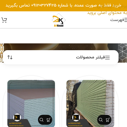
خرید فقط به صورت عمده، با شماره 09120327425 تماس بگیرید
پرش به پیمایش
به محتوای اصلی بروید
پانل گچی ضدرطوبت
فهرست
فیلتر محصولات