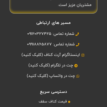
مشتریان عزیز است.
مسیر های ارتباطی
شماره تماس: 09120327425
شماره تماس: 09918865877
اینستاگرام آرت کناف (کلیک کنید)
چت در تلگرام (کلیک کنید)
چت در واتساپ (کلیک کنید)
دسترسی سریع
قیمت کناف سقف