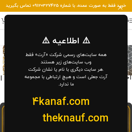
خرید فقط به صورت عمده، با شماره 09120327425 تماس بگیرید
فهرست
⚠️ اطلاعیه ⚠️
وبلاگ
همه سایت‌های رسمی شرکت «آرت» فقط
خانه
/
کناف
وب‌ سایت‌های زیر هستند
کناف
,
کناف سقف
.هر سایت دیگری با نام یا نشان شرکت
اجرای کناف سقف دستشویی و حمام |
آرت جعلی است و هیچ ارتباطی با مجموعه
ما ندارد.
20+ طرح جدید
0
4kanaf.com
admina
در مرداد 28, 1404
theknauf.com