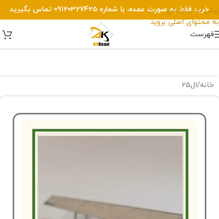
خرید فقط به صورت عمده، با شماره 09120327425 تماس بگیرید
پرش به پیمایش
به محتوای اصلی بروید
فهرست
خانه
/
ال25