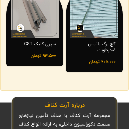
گچ برگ باتیس
سپری کلیک GST
ضدرطوبت
93.500
تومان
605.000
تومان
درباره آرت کناف
مجموعه آرت کناف با هدف تأمین نیازهای
صنعت دکوراسیون داخلی، به ارائه انواع کناف