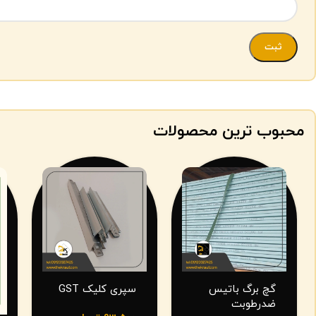
محبوب ترین محصولات
گچ برگ باتیس
سپری کلیک GST
ضدرطوبت