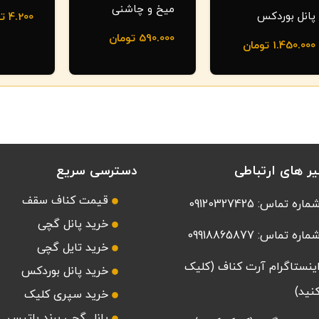
میخ و چاشنی
پانل بوردکس
4.200
ت
590.000
تومان
1.450.000
تومان
ر های ارتباطی
دسترسی سریع
قیمت کناف سقف
ماره تماس: 09120327425
خرید پانل گچی
ماره تماس: 09918865877
خرید تایل گچی
ینستاگرام آرت کناف (کلیک
خرید پانل بوردکس
نید)
خرید سپری کلیک
پانل گچی برند باتیس