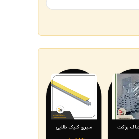
ناف براکت
سپری کلیک طلایی