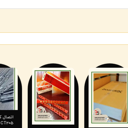
اتصال ک
CT205