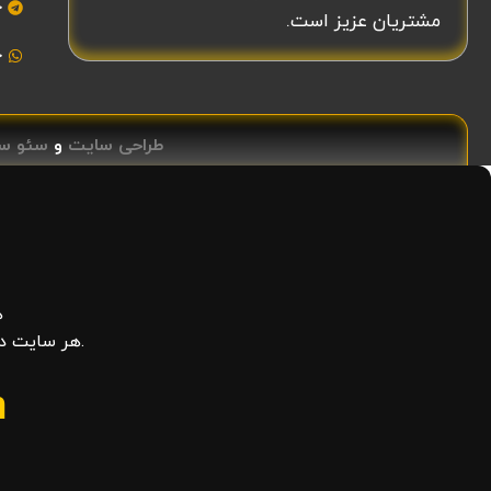
چ
مشتریان عزیز است.
چ
طراحی سایت
و
سئو س
ه
.هر سایت دی
m