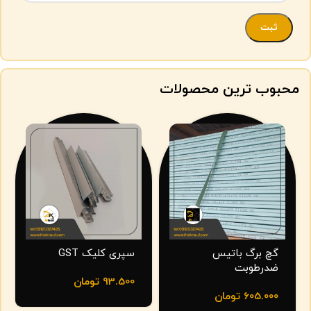
محبوب ترین محصولات
گچ برگ باتیس
سپری کلیک GST
ضدرطوبت
93.500
تومان
605.000
تومان