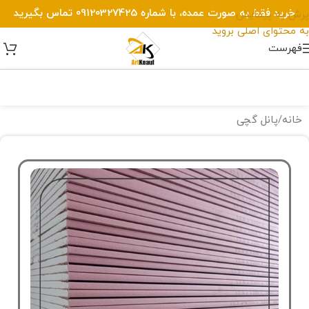
خرید فقط به صورت عمده، با شماره 09120327425 تماس بگیرید
پرش به پیمایش
به محتوای اصلی بروید
فهرست
خانه
/
پانل گچی