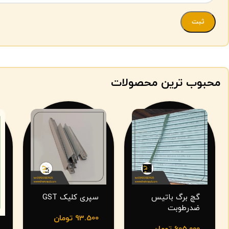
محبوب ترین محصولات
گچ برگ باتیس
سپری کلیک GST
ضدرطوبت
93.500
تومان