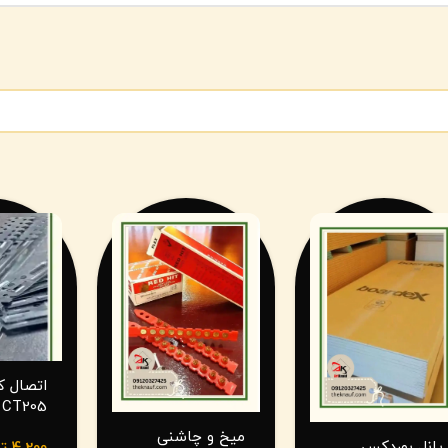
اتصال ک
CT205
میخ و چاشنی
پانل بوردکس