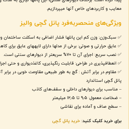
پیدا کرده است. برخلاف دیوارهای سنتی، این پانلها نیازی به ملات و
معایب و کاربردهای خاص آنها میپردازیم.
ویژگی‌های منحصربه‌فرد پانل گچی والیز
✅ سبک‌وزن: وزن کم این پانلها فشار اضافی به اسکلت ساختمان وار
✅ عایق حرارتی و صوتی: برخی از مدلها دارای لایههای عایق برای کا
✅ نصب سریع: اجرای آن تا ۷۰% سریعتر از دیوارهای سنتی است.
✅ انعطافپذیری در طراحی: قابلیت رنگپذیری، کاغذدیواری و حتی اجرا
✅ مقاوم در برابر آتش : گچ به طور طبیعی مقاومت خوبی در برابر آ
پانل گچی استاندارد
– مناسب برای دیوارهای داخلی و سقف‌های کاذب
– ضخامت معمول: ۹٫۵ تا ۱۲٫۵ میلیمتر
– سطح صاف و آماده برای نقاشی
برای خرید کلیک کنید:
خرید پانل گچی