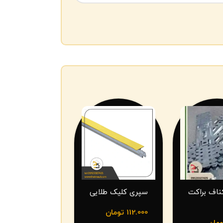
ناف براکت
سپری کلیک طلایی
112.000
تومان