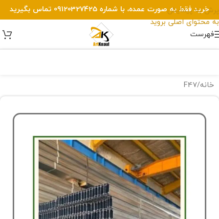
خرید فقط به صورت عمده، با شماره 09120327425 تماس بگیرید
پرش به پیمایش
به محتوای اصلی بروید
فهرست
خانه
/
F47