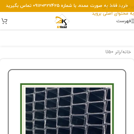
خرید فقط به صورت عمده، با شماره 09120327425 تماس بگیرید
پرش به پیمایش
به محتوای اصلی بروید
فهرست
خانه
/
رانر U50