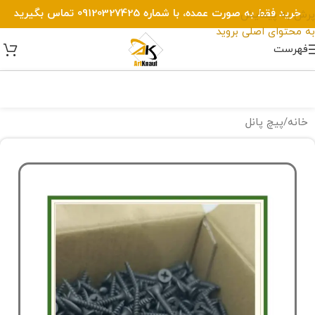
خرید فقط به صورت عمده، با شماره 09120327425 تماس بگیرید
پرش به پیمایش
به محتوای اصلی بروید
فهرست
خانه
/
پیچ پانل