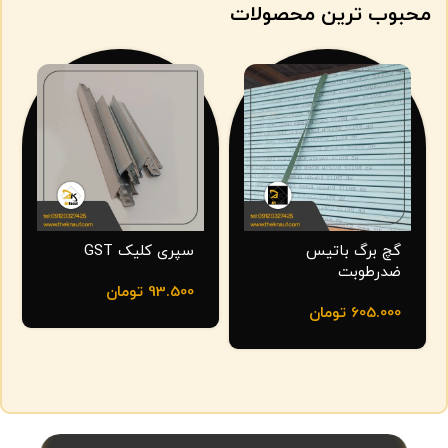
محبوب ترین محصولات
گچ برگ باتیس
سپری کلیک GST
ضدرطوبت
93.500
تومان
605.000
تومان