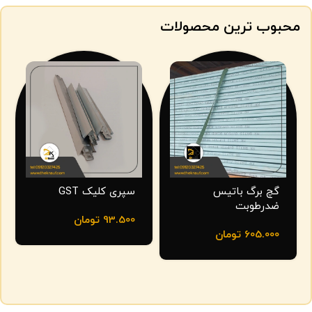
محبوب ترین محصولات
گچ برگ باتیس
سپری کلیک GST
ضدرطوبت
93.500
تومان
605.000
تومان