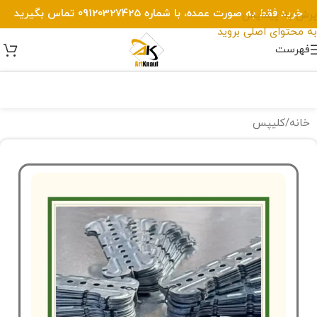
خرید فقط به صورت عمده، با شماره 09120327425 تماس بگیرید
پرش به پیمایش
به محتوای اصلی بروید
فهرست
خانه
/
کلیپس